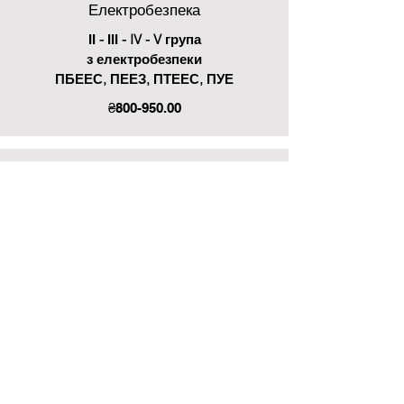
Електробезпека
ІІ - ІІІ - IV - V група
з електробезпеки
ПБЕЕС, ПЕЕЗ, ПТЕЕС, ПУЕ
₴800-950.00
Спеціальне навчання посадових
осіб і спеціалістів з нормативно -
правових актів з охорони праці
Нормативно - правові акти з охорони
праці згідно Покажчика
₴750.00
Навчання з пожежної безпеки та
пожежно - технічного мінімуму